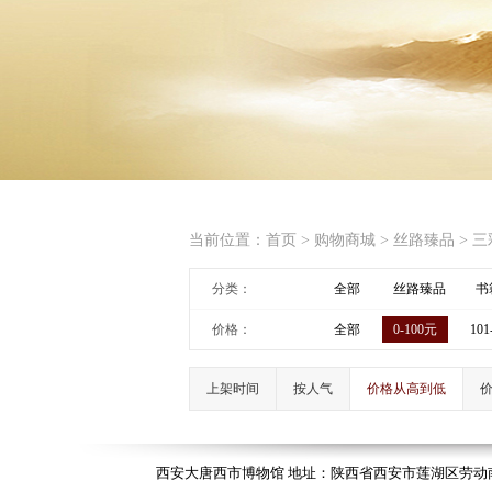
当前位置：
首页
>
购物商城
>
丝路臻品
>
三
分类：
全部
丝路臻品
书
价格：
全部
0-100元
101
上架时间
按人气
价格从高到低
西安大唐西市博物馆 地址：陕西省西安市莲湖区劳动南路118号