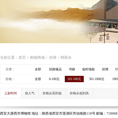
当前位置：
首页
>
购物商城
>
丝绸
>
晴雨伞
分类：
全部
丝路臻品
书籍
临时场租
丝绸
D
价格：
全部
0-100元
101-500元
501-1000元
100
上架时间
按人气
价格从高到低
价格从低到高
西安大唐西市博物馆 地址：陕西省西安市莲湖区劳动南路118号 邮编：710068 电话：