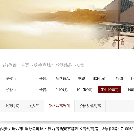
当前位置：
首页
>
购物商城
>
丝路臻品
>
U盘
分类：
全部
丝路臻品
书籍
临时场租
丝绸
D
价格：
全部
0-100元
101-500元
501-1000元
100
上架时间
按人气
价格从高到低
价格从低到高
西安大唐西市博物馆 地址：陕西省西安市莲湖区劳动南路118号 邮编：710068 电话：