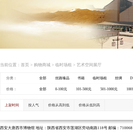
当前位置：
首页
>
购物商城
>
临时场租
>
艺术空间展厅
分类：
全部
丝路臻品
书籍
临时场租
丝绸
D
价格：
全部
0-100元
101-500元
501-1000元
100
上架时间
按人气
价格从高到低
价格从低到高
西安大唐西市博物馆 地址：陕西省西安市莲湖区劳动南路118号 邮编：710068 电话：