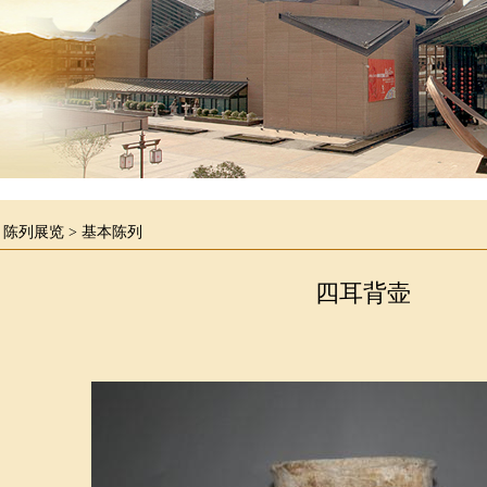
>
陈列展览
>
基本陈列
四耳背壶