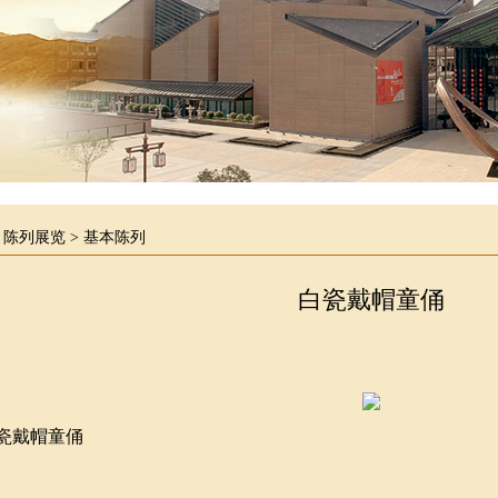
>
陈列展览
>
基本陈列
白瓷戴帽童俑
瓷戴帽童俑