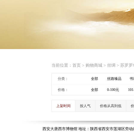
当前位置：
首页
>
购物商城
>
丝绸
>
苏罗罗
分类：
全部
丝路臻品
书
价格：
全部
0-100元
101
上架时间
按人气
价格从高到低
西安大唐西市博物馆 地址：陕西省西安市莲湖区劳动南路118号