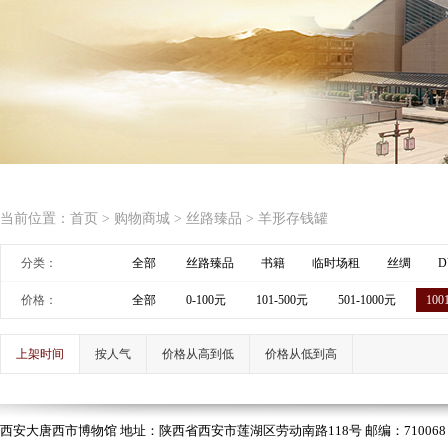
当前位置：
首页
>
购物商城
>
丝路臻品
>
羊形存钱罐
分类：
全部
丝路臻品
书籍
临时场租
丝绸
D
价格：
全部
0-100元
101-500元
501-1000元
100
上架时间
按人气
价格从高到低
价格从低到高
西安大唐西市博物馆 地址：陕西省西安市莲湖区劳动南路118号 邮编：710068 电话：