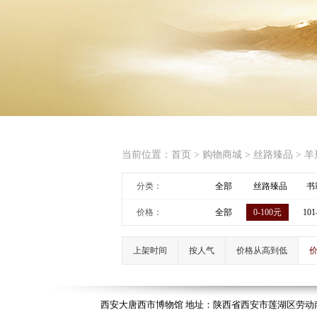
当前位置：
首页
>
购物商城
>
丝路臻品
>
羊
分类：
全部
丝路臻品
书
价格：
全部
0-100元
101
上架时间
按人气
价格从高到低
西安大唐西市博物馆 地址：陕西省西安市莲湖区劳动南路118号