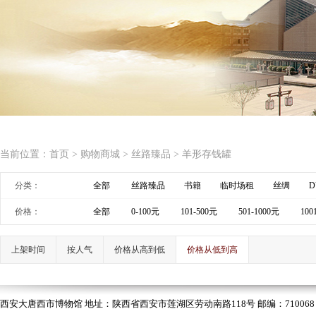
当前位置：
首页
>
购物商城
>
丝路臻品
>
羊形存钱罐
分类：
全部
丝路臻品
书籍
临时场租
丝绸
D
价格：
全部
0-100元
101-500元
501-1000元
100
上架时间
按人气
价格从高到低
价格从低到高
西安大唐西市博物馆 地址：陕西省西安市莲湖区劳动南路118号 邮编：710068 电话：