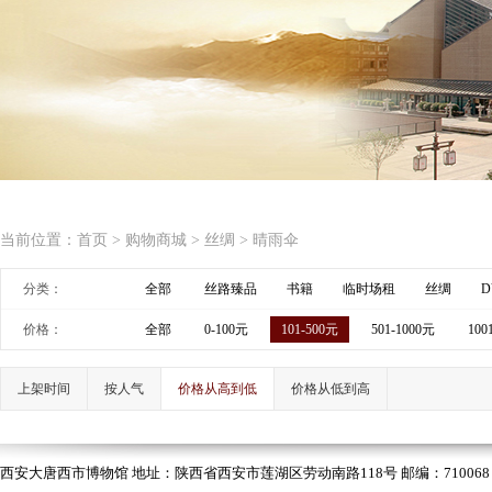
当前位置：
首页
>
购物商城
>
丝绸
>
晴雨伞
分类：
全部
丝路臻品
书籍
临时场租
丝绸
D
价格：
全部
0-100元
101-500元
501-1000元
100
上架时间
按人气
价格从高到低
价格从低到高
西安大唐西市博物馆 地址：陕西省西安市莲湖区劳动南路118号 邮编：710068 电话：